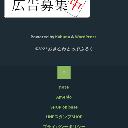
Powered by
Kahuna
&
WordPress
.
©2021 おきなわとっぷぶろぐ
ト
ッ
プ
note
に
Ameblo
戻
SHOP on base
る
LINEスタンプSHOP
プライバシーポリシー