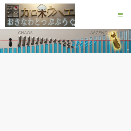
コ
ン
テ
ン
ツ
へ
ス
キ
ッ
プ