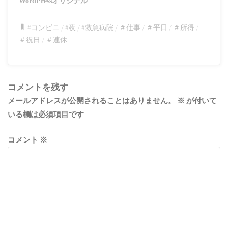
WordPressオリジナル
#コンビニ
/
#夜
/
#救急病院
/
＃仕事
/
＃平日
/
＃所得
/
＃祝日
/
＃連休
コメントを残す
メールアドレスが公開されることはありません。
※
が付いて
いる欄は必須項目です
コメント
※