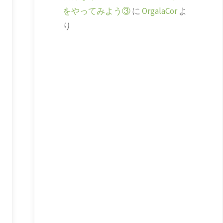
をやってみよう③
に
OrgalaCor
よ
り