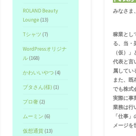
ROLAND Beauty
みなさま
Lounge
(13)
Tシャツ
(7)
稼業とし
る、当・
WordPressオリジナ
（仮）」と
ル
(168)
代表と言
属してい
かわいいやつ
(4)
また、既
ブタさん(様)
(1)
でも株式
実際に事
プロ奢
(2)
業務は行
ムーミン
(6)
「仕事」
メージを
仮想通貨
(13)