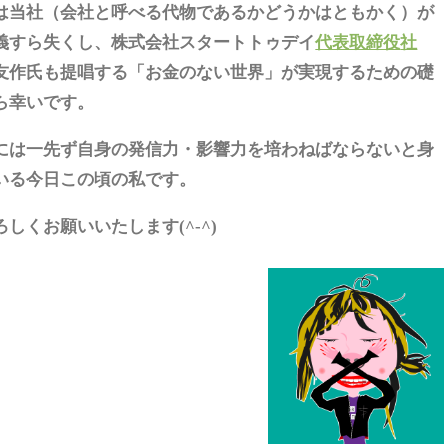
は当社（会社と呼べる代物であるかどうかはともかく）が
義すら失くし、株式会社スタートトゥデイ
代表取締役
社
友作氏も提唱する「お金のない世界」が実現するための礎
ら幸いです。
には一先ず自身の発信力・影響力を培わねばならないと身
いる今日この頃の私です。
しくお願いいたします(^-^)