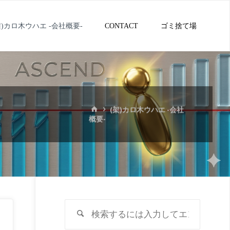
架)カロ木ウハエ -会社概要-
CONTACT
ゴミ捨て場
ホ
(架)カロ木ウハエ -会社
ー
概要-
ム
検
検
索
索