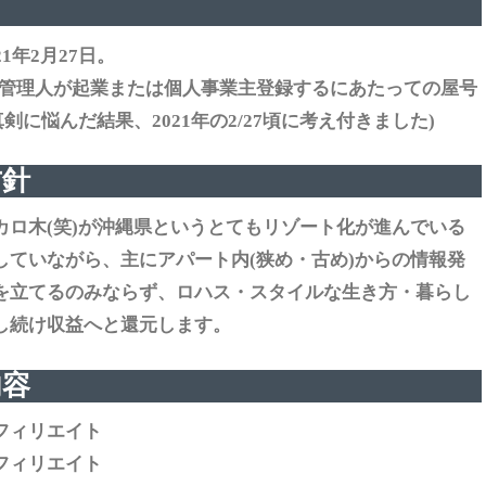
日
21年2月27日。
ト管理人が起業または個人事業主登録するにあたっての屋号
真剣に悩んだ結果、2021年の2/27頃に考え付きました)
方針
カロ木(笑)が沖縄県というとてもリゾート化が進んでいる
していながら、主にアパート内(狭め・古め)からの情報発
を立てるのみならず、ロハス・スタイルな生き方・暮らし
し続け収益へと還元します。
内容
フィリエイト
フィリエイト