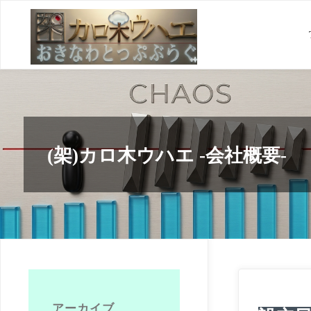
コ
ン
テ
ン
ツ
へ
ス
(架)カロ木ウハエ -会社概要-
キ
ッ
プ
アーカイブ