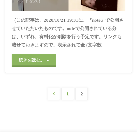
PM
メントを残す
ア
ル
（この記事は、2020/10/21 19:31に、『note』で公開さ
せていただいたものです。noteで公開されている分
タ
は、いずれ、有料化か削除を行う予定です。リンクも
イ
載せておきますので、表示されて全 (文字数
ム
"ROLAND
続きを読む。
体
さ
験
ん
記
1
2
(様)
投
in
の
Okinawa
脱
稿
★No.1.5
毛