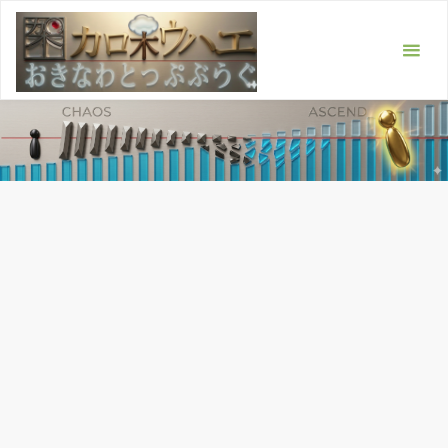
コ
ン
テ
ン
ツ
へ
ス
キ
ッ
プ