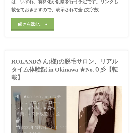
は、いずれ、有料化か削除を行う予定です。リンクも
in
載せておきますので、表示されて全 (文字数
沖
"ROLAND
続きを読む。
縄
様
No.
の
２
ROLANDさん(様)の脱毛サロン、リアル
脱
（実
タイム体験記 in Okinawa ★No.０彡【転
毛
質
載】
サ
No.1）
＃ROLAMD
/
＃エステ
ロ
【転
/
＃サロン
/
＃ローラ
ンド
/
＃体験
/
＃男性
/
ン、
＃美
/
＃肉体改造
/
＃脱
載】"
毛
リ
2021年4月29日, 3:41
ITEMPROP="DISCUSSIONURL"
コ