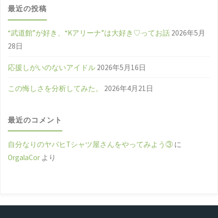
象
最近の投稿
“武道館”が好き、“Kアリーナ”は大好き♡ってお話
2026年5月
28日
応援しがいのないアイドル
2026年5月16日
この悔しさを分析してみた。
2026年4月21日
最近のコメント
自分なりのヤバヒTシャツ屋さんをやってみよう③
に
OrgalaCor
より