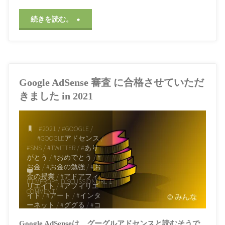
た
別
/
#性的マイノリティ
/
イ
#性自認
/
#日本語
/
#社会
"LGBT
続きを読む。
だ
/
#社会問題
/
#自己紹介
/
ン
#英語
/
#身体
/
#週刊少年
に
き
ジャンプ
/
#音楽
/
#黒夢
ド
2021年3月22日, 3:38
つ
た
PM
セ
Google AdSense 審査 に合格させていただ
い
い、
ッ
きました in 2021
て
オ
ト
考
#2021
/
#GOOGLE
/
リ
♪"
#GOOGLEアドセンス
/
え
#SNS
/
#TWITTER
/
#あり
ジ
がとう
/
#おめでとう
/
#
お金
/
#お金の勉強
/
#お
る
ナ
金の授業
/
#アドアフィ
ITEMPROP="DISCUSSIONURL"
1
リエイト
/
#アフィリエ
の
COMMENT
リ
イト
/
#アート
/
#インタ
ーネット
/
#ググる
/
#コ
を
テ
ピペ
/
#コピー
/
#ジレン
Google AdSenseは、グーグルアドセンスと読むそうで
マ
/
#デザイン
/
#ノウハ