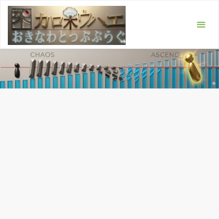
コ
ン
テ
ン
ツ
へ
ス
キ
ッ
プ