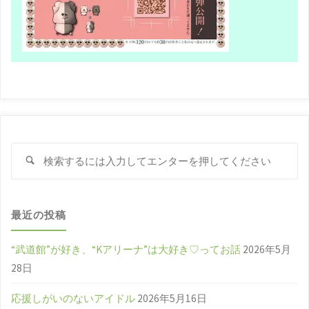
検
検
索
索
対
象
最近の投稿
“武道館”が好き、“Kアリーナ”は大好き♡ってお話
2026年5月
28日
応援しがいのないアイドル
2026年5月16日