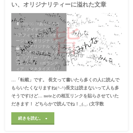
だ
い、オリジナリティーに溢れた文章
ロ
ナ
わ
グ
#BLOG
/
#ありがとう
シ？"
る
/
#アイデンティティ
/
ア
#アフィリエイト
/
#オマ
ージュ
/
#オリジナリテ
か"
ィー
/
#オリジナル
/
#ス
フ
ーパーオリジナル
/
#タ
ITEMPROP="DISCUSSIONURL"
1
ダ
/
#フリー
/
#ブログ
/
#
ィ
COMMENT
プレゼント
/
#ボランテ
ィア
/
#マネタイズ
/
#リ
リ
スペクト
/
#ロイヤリテ
…「転載」です。 長文って書いたら多くの人に読んで
ィー
/
#仮想通貨
/
#宣伝
エ
/
#広告
/
#情報
/
#感謝
/
#
もらいたくなりますね(^-^)長文は読まないって人も多
無料
/
#知識
/
#社会貢献
そうですけど… noteとの相互リンクを貼らさせていた
イ
/
#神待ち
/
#著作権
/
#貢
献
/
#質
/
#起源
/
#金儲け
だきます！ どちらかで読んでね！_(._. (文字数
ト
2021年3月25日, 10:59
AM
"【天
続きを読む。
を
才】