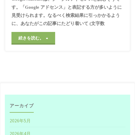
や
ウ
/
#ブログ
/
#丁寧
/
#令
ィ
す。「Google アドセンス」と表記する方が多いように
和
/
#便利
/
#協調性
/
#合
見受けられます。なるべく検索結果に引っかかるよう
め
格
/
#合格法
/
#多様性
/
#
ー
宣伝
/
#審査
/
#差別化
/
#
に、あなたがこの記事にたどり着いて (文字数
広告
/
#必勝法
/
#日記
/
#
て
に
検索サイト
/
#独自性
/
#
"Google
続きを読む。
芸術
/
#調和
/
#透明性
み
溢
2021年3月19日, 12:32
AdSense
PM
る"
れ
審
た
査
文
に
章"
合
アーカイブ
格
2026年5月
さ
2026年4月