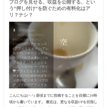
ブログを見せる、収益を公開する、とい
う”押し付け”を防ぐための有料化はア
リ？ナシ？
#FACEBOOK
/
#GOOGLEADSENSE
/
#INSTAGRAM
/
#SNS
/
#TWITTER
/
#アドセンス
/
#アフィリエイト
/
#アレ
ルギー
/
#オープンキッ
チン
/
#カフェオレ
/
#カ
フェラテ
/
#キャッシュ
レス
/
#コーヒー
/
#サイ
トアフィリエイト
/
#ハ
ITEMPROP="DISCUSSIONURL"
1
ードル
/
#ビギナーズラ
COMMENT
ック
/
#ビジネス
/
#ブロ
グ
/
#ブログアフィリエ
イト
/
#マイナンバーカ
ード
/
#上島珈琲店
/
#分
こんにちは(^-^) 昼頃までに投稿することを目標に10時
析
/
#収益化
/
#広告収入
頃から書いています。 最近は、更なる収益UPを目指し
/
#押し付け
/
#有料化
/
#