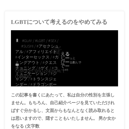
始
自
め
LGBTについて考えるのをやめてみる
信
る
を
方
#GLAY
/
#LGBT
/
#SEX
/
#SUSHI
/
#アセクシュ
持
に
アル
/
#アフィリエイト
/
#インターセックス
/
#カ
っ
オ
ミングアウト
/
#クエス
チョニング
/
#ゲイ
/
#コ
て
ITEMPROP="DISCUSSIONURL"
1
ス
ミュニケーション
/
#ジ
COMMENT
ャンプ
/
#トランスジェ
読
ンダー
/
#ドラゴンボー
ス
ル
/
#バイセクシュアル
/
ん
この記事を書くにあたって、私は自分の性別を主張し
#バンド
/
#パンセクシュ
メ
アル
/
#マサルさん
/
#レ
ません。もちろん、自己紹介ページを見ていただけれ
ズビアン
/
#公衆トイレ
/
で
な
ばすぐ分かるし、文面からもなんとなく読み取れると
#内面
/
#区別
/
#同性愛者
/
#外見
/
#多数決の原理
/
は思いますので、隠すこともいたしません。 男か女か
い
マ
#多数派
/
#定義
/
#少数派
をなる (文字数
/
#心
/
#性
/
#性差
/
#性差