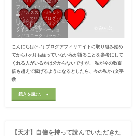
/
#YOUTUBE
/
#お金
/
#ア
フィリエイト
/
#イメー
防
ジ
/
#オススメ
/
#テレビ
ロ
/
#ハッタリ
/
#ブログ
/
#
ぐ
ITEMPROP="DISCUSSIONURL"
コ
マインドセット
/
#マネ
グ
メントを残す
タイズ
/
#モチベーショ
た
ン
/
#ユニーク
/
#ラッキ
風
ー
/
#公開
/
#初心者
/
#副
め
こんにちは(^-^) ブログアフィリエイトに取り組み始め
収入
/
#副業
/
#協力
/
#差
に
別化
/
#広告
/
#広告収入
てから1ヶ月も経っていない私が語ることを参考にして
の
/
#心持ち
/
#応援
/
#思考
くれる人がいるかは分からないですが、 私が今の数百
す
様式
/
#日記
/
#羞恥心
/
#
諦め
有
倍も超えて稼げるようになるとしたら、今の私か (文字
る
2021年3月26日, 5:07
数
料
PM
こ
"今
続きを読む。
化
と
か
は
に
ら
ア
こ
【天才】自信を持って読んでいただきた
ブ
リ？