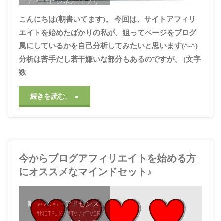
ティ
/
#ビジネス
/
#フリ
を
ーズドライ
/
#ブログ
/
#
こんにちは(朝書いてます)。 今回は、サイトアフィリ
ブログアフィリエイト
/
公
#プライバシー
/
#プロセ
エイトを始めたばかりの私が、狙ってページをブログ
スエコノミー
/
#プロ奢
/
風にしているかを自己分析してみたいと思います(^-^)
開
#プロ奢ラレヤー
/
#ホー
ムページ
/
#ホームペー
分析は苦手だし若干嫌いな部分もあるのですが、 (文字
ジ作成
/
#リアリティ
/
#
す
数
ワードプレス
/
#体温
/
#
偽り
/
#公開
/
#出川哲朗
る、
/
#分析
/
#医者
/
#参考
/
#
"な
続きを読む。
収益
/
#嘘
/
#広告
/
#情報
と
/
#成果主義
/
#成長
/
#投
ぜ、
稿
/
#日記
/
#日記帳
/
#時
い
間
/
#有名税
/
#温度感
/
#
ペ
病院
/
#知識
/
#継続
/
#編
う”押
集
/
#自己満足
/
#苦肉の
今からブログアフィリエイトを始める方
ー
策
/
#西野カナ
/
#西野亮
廣
/
#辞書
/
#過程
し
にオススメなマインドセット♪
ジ
2021年3月28日, 11:48
付
AM
を
#GOOGLEアドセンス
/
け”を
#NETFLIX
/
#TV
/
#TVER
ブ