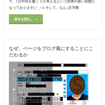
目標
/
#目的意識
て、1日中何を書こうか考えるという効率の悪い状態と
2021年3月29日, 2:53
なっております(;^_^A そして、なん (文字数
PM
"ブ
続きを読む。
ロ
グ
なぜ、ページをブログ風にすることにこ
を
だわるか
見
せ
#WORDPRESS
/
#お小
遣い
/
#ご褒美
/
#ぬく
る、
もり
/
#アフィリエイト
/
#アプリ
/
#インターネッ
ト
/
#コウメ大夫
/
#コピ
収
ー
/
#サイトアフィリエ
ITEMPROP="DISCUSSIONURL"
3
イト
/
#ダイレクト
/
#テ
益
件のコメント
ンプレート
/
#バイタリ