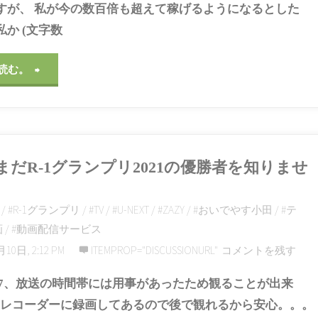
すが、 私が今の数百倍も超えて稼げるようになるとした
か (文字数
"今
読む。
か
ら
まだR-1グランプリ2021の優勝者を知りませ
ブ
ロ
/
#R-1グランプリ
/
#TV
/
#U-NEXT
/
#ZAZY
/
#おいでやす小田
/
#テ
画
/
#動画配信サービス
グ
10日, 2:12 PM
ITEMPROP="DISCUSSIONURL"
コメントを残す
ア
03.07、放送の時間帯には用事があったため観ることが出来
フ
DDレコーダーに録画してあるので後で観れるから安心。。。