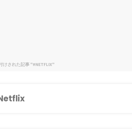
けされた記事 "#NETFLIX"
etflix