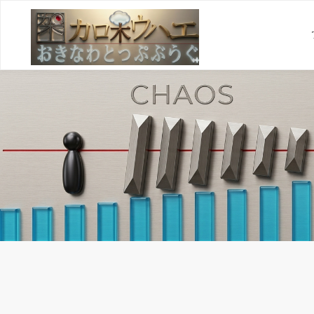
コ
ン
テ
ン
ツ
へ
ス
キ
ッ
プ