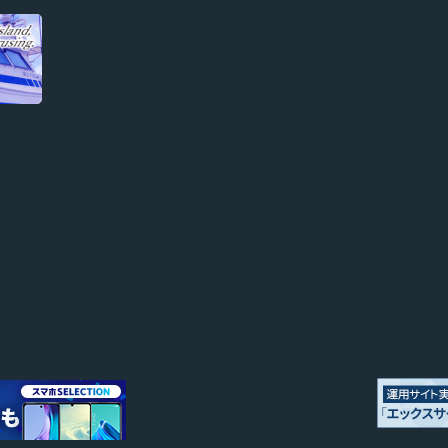
ド
り
セ
ま
ッ
せ
ト
ん…"
♪"