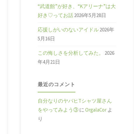
“武道館”が好き、“Kアリーナ”は大
好き♡ってお話
2026年5月28日
応援しがいのないアイドル
2026年
5月16日
この悔しさを分析してみた。
2026
年4月21日
最近のコメント
自分なりのヤバヒTシャツ屋さん
をやってみよう③
に
OrgalaCor
よ
り