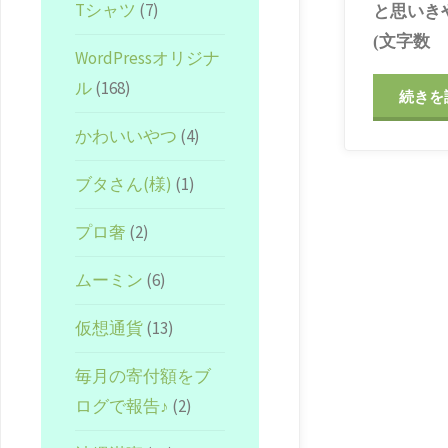
Tシャツ
(7)
と思いき
(文字数
WordPressオリジナ
ル
(168)
続きを
かわいいやつ
(4)
ブタさん(様)
(1)
プロ奢
(2)
ムーミン
(6)
仮想通貨
(13)
毎月の寄付額をブ
ログで報告♪
(2)