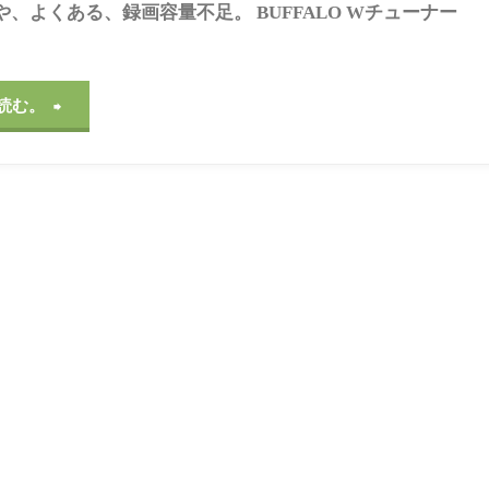
や、よくある、録画容量不足。 BUFFALO Wチューナー
ィ
リ
"実
読む。
エ
は、
イ
ま
ト
だ
を
R-
始
1
め
グ
る
ラ