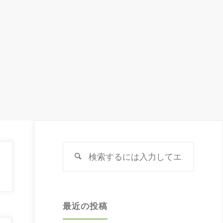
検
検
索
索
対
象:
最近の投稿