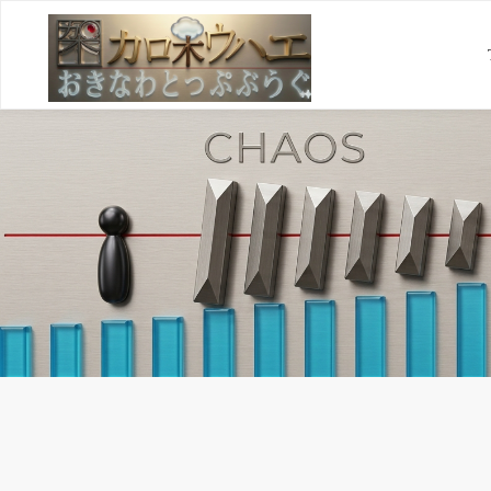
コ
ン
テ
ン
ツ
へ
ス
キ
ッ
プ