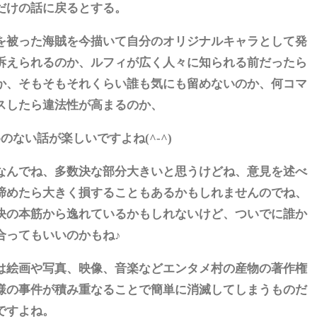
だけの話に戻るとする。
を被った海賊を今描いて自分のオリジナルキャラとして発
訴えられるのか、ルフィが広く人々に知られる前だったら
か、そもそもそれくらい誰も気にも留めないのか、何コマ
スしたら違法性が高まるのか、
のない話が楽しいですよね(^-^)
なんでね、多数決な部分大きいと思うけどね、意見を述べ
諦めたら大きく損することもあるかもしれませんのでね、
決の本筋から逸れているかもしれないけど、ついでに誰か
合ってもいいのかもね♪
は絵画や写真、映像、音楽などエンタメ村の産物の著作権
様の事件が積み重なることで簡単に消滅してしまうものだ
ですよね。