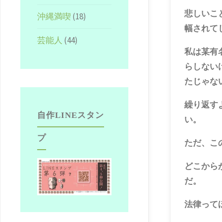
悲しいこ
沖縄満喫
(18)
幅されて
芸能人
(44)
私は某有
らしない
たじゃな
繰り返す
自作LINEスタン
い。
プ
ただ、こ
どこから
だ。
法律って