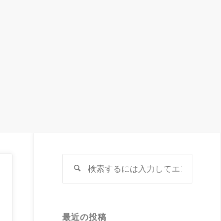
検
検
索
索
対
象:
最近の投稿