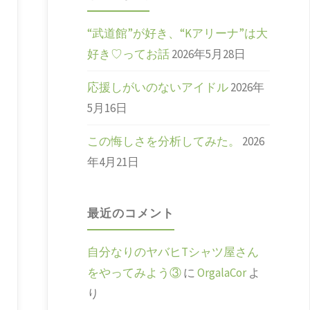
“武道館”が好き、“Kアリーナ”は大
好き♡ってお話
2026年5月28日
応援しがいのないアイドル
2026年
5月16日
この悔しさを分析してみた。
2026
年4月21日
最近のコメント
自分なりのヤバヒTシャツ屋さん
をやってみよう③
に
OrgalaCor
よ
り