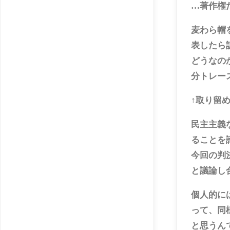
…著作権
麦わら帽
表したら
どうなの
分トレー
↑取り留め
民主主義
ることを
今回の判
と議論し
個人的に
って、同
と思うん