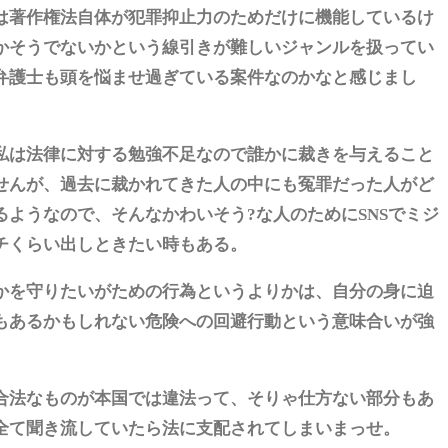
は著作権法自体が犯罪抑止力のためだけに機能しているけ
かそうでないかという線引きが難しいジャンルを扱ってい
弁護士も頭を悩ませ過ぎている案件なのかなと感じまし
私は法律に対する勉強不足なので誰かに裁きを与えること
せんが、過去に裁かれてきた人の中にも冤罪だった人がど
るようなので、そんなかわいそう?な人のためにSNSでミジ
チくらい出しときたい時もある。
かを守りたいがための行為というよりかは、自分の身に迫
もあるかもしれない危険への回避行動という意味合いが強
合法なものが本国では違法って、そりゃ仕方ない部分もあ
全て聞き流していたら法に支配されてしまいまっせ。