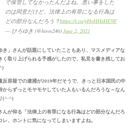
で保管してなかったんだよね。悪い事をした
のは同意だけど、法律上の有罪になる行為は
どの部分なんだろう？
https://t.co/yHvHHzHE9F
— ひろゆき (@hirox246)
June 2, 2021
ゆき」さんが話題にしていたこともあり、マスメディアな
きく取り上げられる予感がしたので、私見を書き残してお
^)
違反容疑での逮捕が2019年だそうで、きっと日本国民の中
時からずっとモヤモヤしていた人もいるんだろうな～なん
^-^)
さんが仰る「法律上の有罪になる行為はどの部分なんだろ
コレ、ホントに気になってしまいますよね。