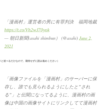
「漫画村」運営者の男に有罪判決 福岡地裁
https://t.co/Vh2wJ70yok
— 朝日新聞(asahi shimbun） (@asahi)
June 2,
2021
ラと述べるだけなので、期待せずに読み進めください）
「画像ファイルを「漫画村」のサーバーに保
存し、誰でも見られるようにしたと”され
る”」と伝聞になってるように、漫画村の画
像は中国の画像サイトにリンクしてて漫画村