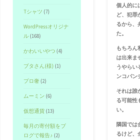
個人的に
Tシャツ
(7)
ど、犯罪
るから、
WordPressオリジナ
た。
ル
(168)
もちろん
かわいいやつ
(4)
は出来ま
ブタさん(様)
(1)
うやらい
ンコパン
プロ奢
(2)
それは誰
ムーミン
(6)
る可能性
い。
仮想通貨
(13)
隣国では
毎月の寄付額をブ
るけど、
ログで報告♪
(2)