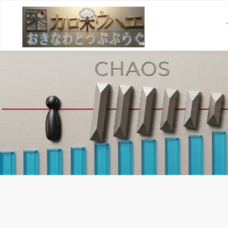
コ
ン
テ
ン
ツ
へ
ス
キ
ッ
プ