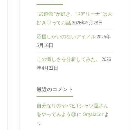
“武道館”が好き、“Kアリーナ”は大
好き♡ってお話
2026年5月28日
応援しがいのないアイドル
2026年
5月16日
この悔しさを分析してみた。
2026
年4月21日
最近のコメント
自分なりのヤバヒTシャツ屋さん
をやってみよう③
に
OrgalaCor
よ
り