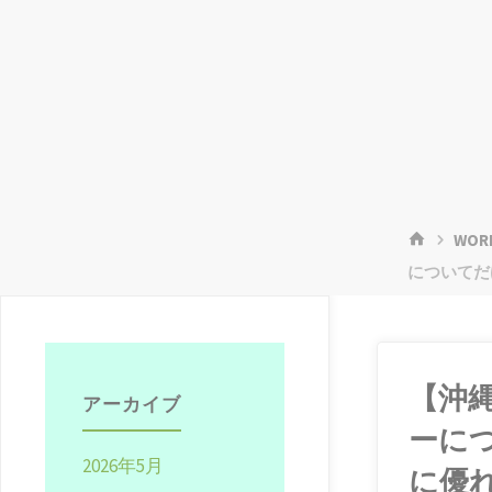
ホ
WOR
ー
についてだ
ム
【沖
アーカイブ
ーに
2026年5月
に優