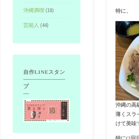
沖縄満喫
(18)
特に、
芸能人
(44)
自作LINEスタン
プ
沖縄の高
薄くスラ
けて美味
特に(2回