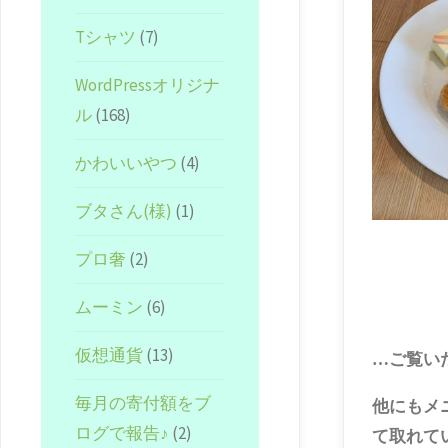
Tシャツ
(7)
WordPressオリジナ
ル
(168)
かわいいやつ
(4)
ブタさん(様)
(1)
プロ奢
(2)
ムーミン
(6)
仮想通貨
(13)
…ご覧い
毎月の寄付額をブ
他にもメ
ログで報告♪
(2)
て取れてい