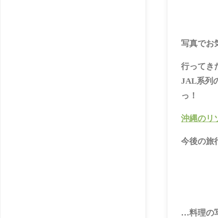
写真でお
行ってき
JAL系
っ！
沖縄のリ
今後の旅
…料理の