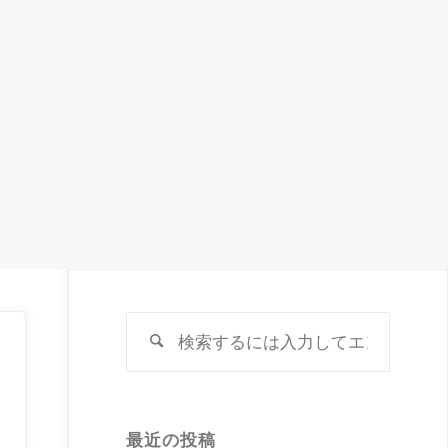
検
検
索
索
対
象:
最近の投稿