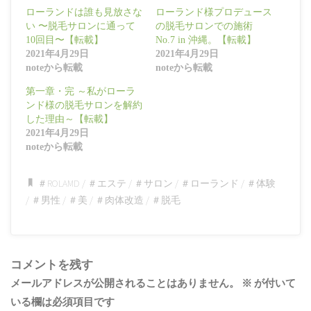
ローランドは誰も見放さな
ローランド様プロデュース
い 〜脱毛サロンに通って
の脱毛サロンでの施術
10回目〜【転載】
No.7 in 沖縄。【転載】
2021年4月29日
2021年4月29日
noteから転載
noteから転載
第一章・完 ～私がローラ
ンド様の脱毛サロンを解約
した理由～【転載】
2021年4月29日
noteから転載
＃ROLAMD
/
＃エステ
/
＃サロン
/
＃ローランド
/
＃体験
/
＃男性
/
＃美
/
＃肉体改造
/
＃脱毛
コメントを残す
メールアドレスが公開されることはありません。
※
が付いて
いる欄は必須項目です