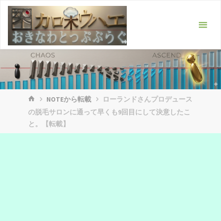
コ
ン
テ
ン
ツ
へ
ス
ホ
キ
NOTEから転載
ローランドさんプロデュース
ー
の脱毛サロンに通って早くも9回目にして決意したこ
ッ
ム
と。【転載】
プ