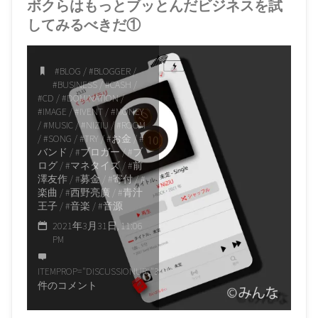
ボクらはもっとブッとんだビジネスを試
してみるべきだ①
#BLOG
/
#BLOGGER
/
#BUSINESS
/
#CASH
/
#CD
/
#DOMINATION
/
#IMAGE
/
#IVENT
/
#MONEY
/
#MUSIC
/
#NIZIU
/
#ROOM
/
#SONG
/
#TRY
/
#お金
/
#
バンド
/
#ブロガー
/
#ブ
ログ
/
#マネタイズ
/
#前
澤友作
/
#募金
/
#寄付
/
#
楽曲
/
#西野亮廣
/
#青汁
王子
/
#音楽
/
#音源
2021年3月31日, 11:06
PM
ITEMPROP="DISCUSSIONURL"
3
件のコメント