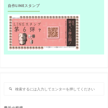
自作LINEスタンプ
検
検
索
索
対
象
最近の投稿