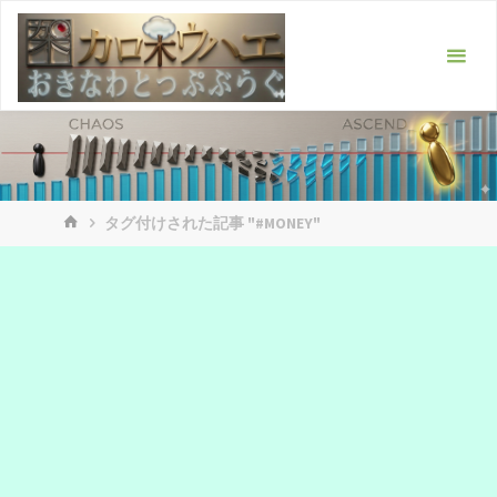
コ
ン
テ
ン
ツ
へ
ス
ホ
キ
タグ付けされた記事 "#MONEY"
ー
ッ
ム
プ