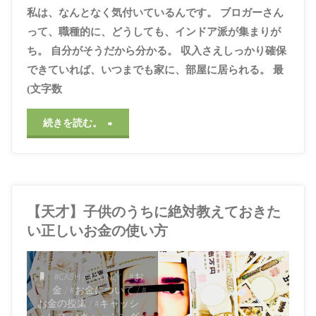
私は、なんとなく気付いているんです。 ブロガーさん
って、職種的に、どうしても、インドア派が集まりが
ち。 自分がそうだから分かる。 収入さえしっかり確保
できていれば、いつまでも家に、部屋に居られる。 最
(文字数
"ボ
続きを読む。
ク
ら
【天才】子供のうちに絶対教えておきた
は
い正しいお金の使い方
も
っ
#CASH
/
#MONEY
/
#お
金
/
#お金について
/
#
と
お金の授業
/
#キャッシ