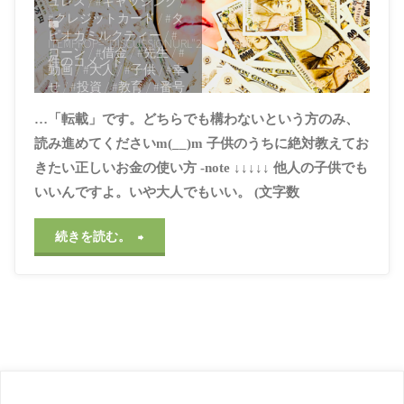
ュレス
/
#キャッシング
/
#クレジットカード
/
#タ
ブ
ピオカミルクティー
/
#
ITEMPROP="DISCUSSIONURL"
2
ローン
/
#借金
/
#先生
/
#
ッ
件のコメント
動画
/
#大人
/
#子供
/
#幸
せ
/
#投資
/
#教育
/
#番号
と
/
#福沢諭吉
/
#義務教育
/
…「転載」です。どちらでも構わないという方のみ、
#遊び
ん
読み進めてくださいm(__)m 子供のうちに絶対教えてお
2021年3月26日, 12:18
AM
きたい正しいお金の使い方 -note ↓↓↓↓↓ 他人の子供でも
だ
いいんですよ。いや大人でもいい。 (文字数
ビ
"【天
続きを読む。
ジ
才】
ネ
子
ス
供
を
の
試