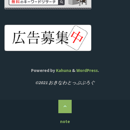
Powered by
Kahuna
&
WordPress
.
©2021 おきなわとっぷぶろぐ
ト
ッ
プ
note
に