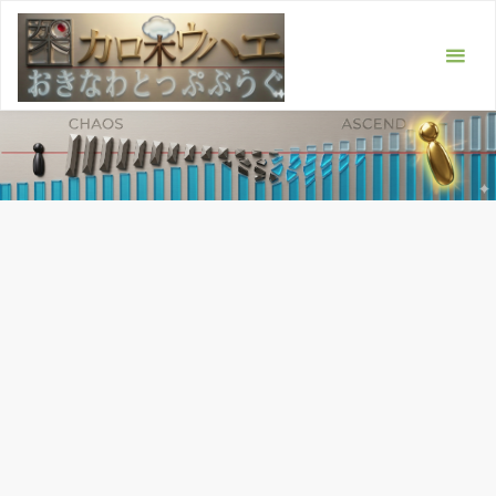
コ
ン
テ
ン
ツ
へ
ス
キ
ッ
プ