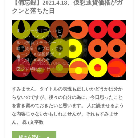
【備忘録】2021.4.18、仮想通貨価格がガ
クンと落ちた日
#イーサリアム
/
#ビ
ットコイン
/
#リップ
ル
/
#投資リテラシー
/
#
暗号資産
/
＃ブロックチ
ェーン
/
＃仮想通貨
/
＃
備忘録
/
＃初心者
ITEMPROP="DISCUSSIONURL"
コ
2021年4月18日, 3:43
メントを残す
PM
すみません、タイトルの表現も正しいかどうかは分か
らないのですが、後々の自分の為に、今日思ったこと
を書き留めておきたいと思います。 人に読ませるよう
な内容じゃないかもしれませんが、それもすみませ
ん。 株 (文字数
"【備
続きを読む。