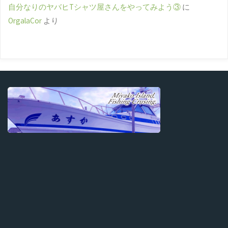
自分なりのヤバヒTシャツ屋さんをやってみよう③
に
OrgalaCor
より