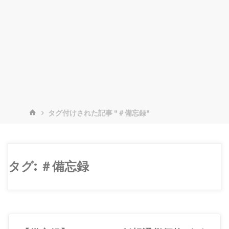
ホ
タグ付けされた記事 "＃備忘録"
ー
ム
タグ:
＃備忘録