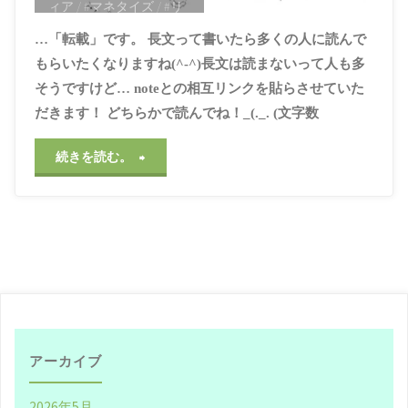
ィア
/
#マネタイズ
/
#リ
風
スペクト
/
#ロイヤリテ
お
…「転載」です。 長文って書いたら多くの人に読んで
ィー
/
#仮想通貨
/
#宣伝
に
/
#広告
/
#情報
/
#感謝
/
#
もらいたくなりますね(^-^)長文は読まないって人も多
き
無料
/
#知識
/
#社会貢献
そうですけど… noteとの相互リンクを貼らさせていた
す
/
#神待ち
/
#著作権
/
#貢
献
/
#質
/
#起源
/
#金儲け
た
だきます！ どちらかで読んでね！_(._. (文字数
る
2021年3月25日, 10:59
い
AM
"【天
続きを読む。
こ
心
才】
と
得"
自
に
信
こ
を
だ
持
わ
アーカイブ
っ
る
2026年5月