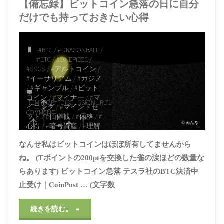
【備忘録】ビットコイン急落の日に自分
だけでも持っておきたい心得
#BTC
/
#DRAGONBALL
/
#ETC
/
#ONEPIECE
/
#SDGS
/
#アルトコイン
/
#イーサリアム
/
#カジノ
/
#ギャンブル
/
#ビット
コイン
/
#マイナー
/
#マ
ITEMPROP="DISCUSSIONURL"
1
イニング
/
#マインドセ
COMMENT
ット
/
#価値観
/
#価格
/
#
心得
/
#暗号資産
/
#理解
/
#知識
/
#競艇
/
#競輪
/
#
なんせ私はビットコインはほぼ所有してませんから
競馬
/
＃仮想通貨
ね。 (Tポイントの200ptを交換した雀の涙ほどの数量な
2021年5月13日, 11:26
AM
らあります) ビットコイン急落 テスラ社のBTC決済中
止受け｜CoinPost … (文字数
"【備
続きを読む。