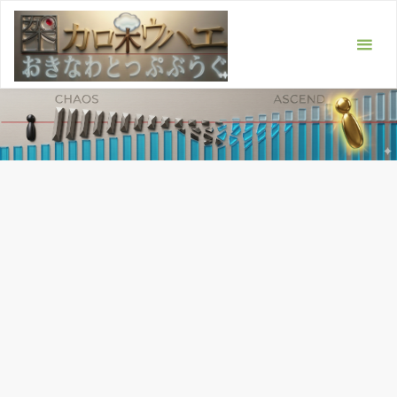
コ
ン
テ
ン
ツ
へ
ス
キ
ッ
プ