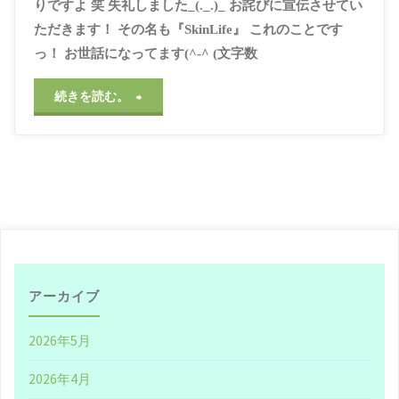
りですよ 笑 失礼しました_(._.)_ お詫びに宣伝させてい
ただきます！ その名も『SkinLife』 これのことです
っ！ お世話になってます(^-^ (文字数
"あ
続きを読む。
の
『牛
乳
石
鹸』
アーカイブ
で
2026年5月
お
2026年4月
馴