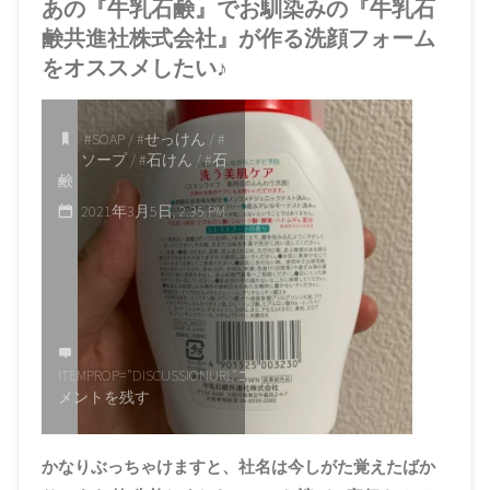
あの『牛乳石鹸』でお馴染みの『牛乳石
鹸共進社株式会社』が作る洗顔フォーム
をオススメしたい♪
#SOAP
/
#せっけん
/
#
ソープ
/
#石けん
/
#石
鹸
2021年3月5日, 2:35 PM
ITEMPROP="DISCUSSIONURL"
コ
メントを残す
かなりぶっちゃけますと、社名は今しがた覚えたばか