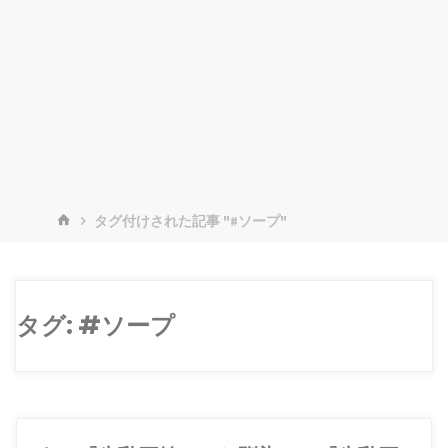
ホ
タグ付けされた記事 "#ソープ"
ー
ム
タグ:
#ソープ