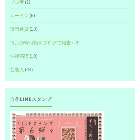
プロ奢
(2)
ー
ムーミン
(6)
ム
仮想通貨
(13)
を
毎月の寄付額をブログで報告♪
(2)
オ
沖縄満喫
(18)
ス
芸能人
(44)
ス
メ
自作LINEスタンプ
し
た
い
♪"