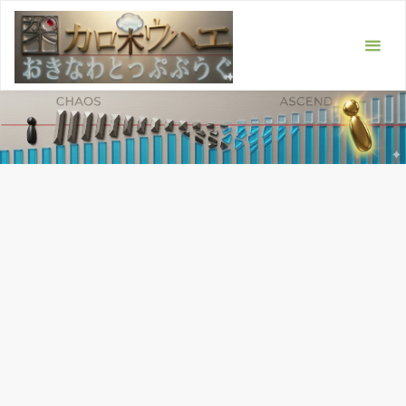
コ
ン
テ
ン
ツ
へ
ス
キ
ッ
プ