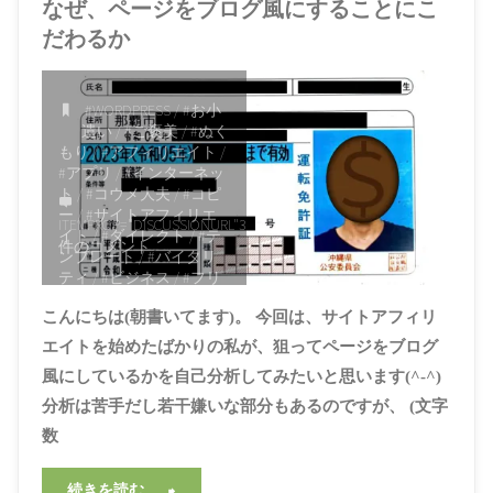
なぜ、ページをブログ風にすることにこ
だわるか
#WORDPRESS
/
#お小
遣い
/
#ご褒美
/
#ぬく
もり
/
#アフィリエイト
/
#アプリ
/
#インターネッ
ト
/
#コウメ大夫
/
#コピ
ー
/
#サイトアフィリエ
ITEMPROP="DISCUSSIONURL"
3
イト
/
#ダイレクト
/
#テ
件のコメント
ンプレート
/
#バイタリ
ティ
/
#ビジネス
/
#フリ
ーズドライ
/
#ブログ
/
#
こんにちは(朝書いてます)。 今回は、サイトアフィリ
ブログアフィリエイト
/
#プライバシー
/
#プロセ
エイトを始めたばかりの私が、狙ってページをブログ
スエコノミー
/
#プロ奢
/
風にしているかを自己分析してみたいと思います(^-^)
#プロ奢ラレヤー
/
#ホー
ムページ
/
#ホームペー
分析は苦手だし若干嫌いな部分もあるのですが、 (文字
ジ作成
/
#リアリティ
/
#
数
ワードプレス
/
#体温
/
#
偽り
/
#公開
/
#出川哲朗
/
#分析
/
#医者
/
#参考
/
#
"な
続きを読む。