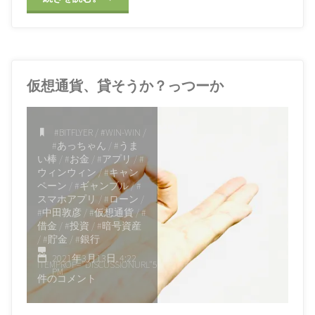
収益
/
#嘘
/
#広告
/
#情報
/
#成果主義
/
#成長
/
#投
ぜ、
稿
/
#日記
/
#日記帳
/
#時
間
/
#有名税
/
#温度感
/
#
ペ
病院
/
#知識
/
#継続
/
#編
集
/
#自己満足
/
#苦肉の
仮想通貨、貸そうか？っつーか
ー
策
/
#西野カナ
/
#西野亮
廣
/
#辞書
/
#過程
ジ
2021年3月28日, 11:48
#BITFLYER
/
#WIN-WIN
/
AM
#あっちゃん
/
#うま
を
い棒
/
#お金
/
#アプリ
/
#
ウィンウィン
/
#キャン
ブ
ペーン
/
#ギャンブル
/
#
スマホアプリ
/
#ローン
/
ロ
#中田敦彦
/
#仮想通貨
/
#
借金
/
#投資
/
#暗号資産
グ
/
#貯金
/
#銀行
2021年3月13日, 4:22
風
ITEMPROP="DISCUSSIONURL"
5
PM
件のコメント
に