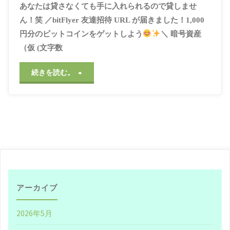
す
あなたは貸さなくても手に入れられるので貸しませ
ん！笑 ／bitFlyer 友達招待 URL が届きました！1,000
る
円分のビットコインをゲットしよう
＼ 暗号資産
（仮 (文字数
こ
と
"仮
続きを読む。
に
想
こ
通
だ
貨、
わ
貸
る
そ
アーカイブ
か"
う
2026年5月
か？