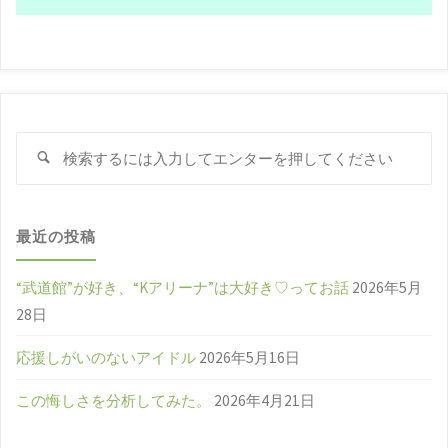
新
女
王〜
検
【Win
検
索
索
Win
対
象
Wiiin】
最近の投稿
に
“武道館”が好き、“Kアリーナ”は大好き♡ってお話
2026年5月
28日
つ
応援しがいのないアイドル
2026年5月16日
い
この悔しさを分析してみた。
2026年4月21日
て"