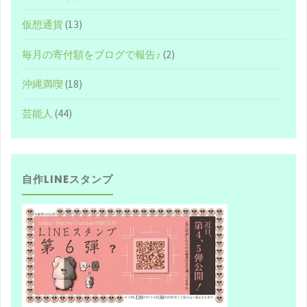
と
仮想通貨
(13)
闇
毎月の寄付額をブログで報告♪
(2)
を
沖縄満喫
(18)
行
芸能人
(44)
き
来
自作LINEスタンプ
す
る
YouTube
界
の