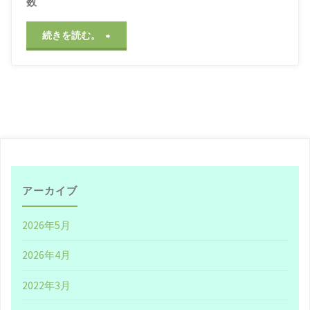
数
校
/
＃鬼才
2021年4月29日, 4:40
"開
続きを読む。
PM
始
7
分
に
絞
アーカイブ
っ
2026年5月
た
2026年4月
動
2022年3月
画