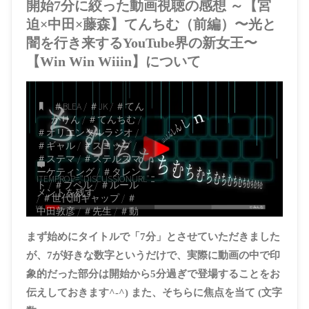
開始7分に絞った動画視聴の感想 ～【宮
迫×中田×藤森】てんちむ（前編）〜光と
闇を行き来するYouTube界の新女王〜
【Win Win Wiiin】について
＃BLEA
/
＃JK
/
＃てん
かりん
/
＃てんちむ
/
＃オリエンタルラジオ
/
＃ギャル
/
＃スコップ
/
＃ステマ
/
＃ステルスマ
ーケティング
/
＃タレン
ITEMPROP="DISCUSSIONURL"
コ
ト
/
＃プペル
/
＃ルール
メントを残す
/
＃世代間ギャップ
/
＃
中田敦彦
/
＃先生
/
＃動
画
/
＃天才
/
＃宮迫博之
まず始めにタイトルで「7分」とさせていただきました
/
＃専門学校
/
＃教師
/
＃校則
/
＃橋本甜歌
/
＃
が、7が好きな数字というだけで、実際に動画の中で印
神
/
＃策略
/
＃美容
/
＃
象的だった部分は開始から5分過ぎで登場することをお
老害
/
＃若者
/
＃藤森慎
吾
/
＃視聴者
/
＃観客
/
伝えしておきます^-^) また、そちらに焦点を当て (文字
＃雨上がり決死隊
/
＃高