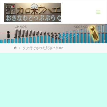
コ
ン
テ
ン
ツ
へ
ス
ホ
キ
タグ付けされた記事 "＃JK"
ー
ッ
ム
プ