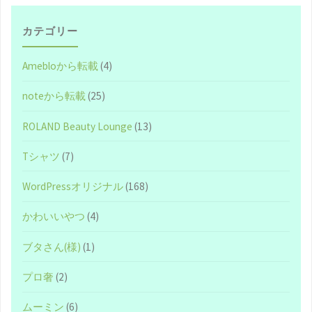
×
カテゴリー
藤
Amebloから転載
(4)
森】
noteから転載
(25)
て
ROLAND Beauty Lounge
(13)
ん
Tシャツ
(7)
ち
WordPressオリジナル
(168)
む
かわいいやつ
(4)
（前
ブタさん(様)
(1)
編）〜
プロ奢
(2)
光
ムーミン
(6)