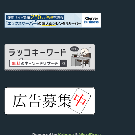
Powered by
Kahuna
&
WordPress
.