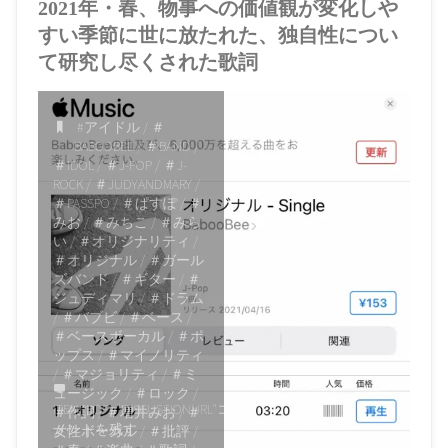
2021年・春、物事への価値観が変化しや
すい季節に世に放たれた、独自性につい
て研究し尽くされた歌詞
#アイドル
/
＃
BABOOBEE
/
＃BAND
/
＃IDOL
/
＃J-POP
/
＃J-
ROCK
/
＃JUDYANDMARY
/
＃PASSPO
/
＃ぱすぽ
/
＃
みお
/
＃みちこ
/
＃みら
い
/
＃オリジナリティ
/
＃オリジナル
/
＃ガール
ズバンド
/
＃ギター
/
＃
ジュディマリ
/
＃ドラム
/
＃バブビ
/
＃ベース
/
＃ベースボーカル
/
＃ポ
ップス
/
＃マイノリティ
/
＃マジョリティ
/
＃ミ
ュージック
/
＃ロック
/
ITEMPROP="DISCUSSIONURL"
コ
＃作詞
/
＃増井みお
/
＃
メントを残す
女性ボーカル
/
＃批評
/