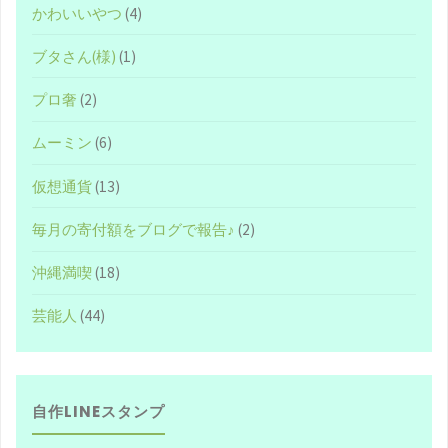
かわいいやつ
(4)
性
ブタさん(様)
(1)
に
プロ奢
(2)
つ
ムーミン
(6)
い
仮想通貨
(13)
て
毎月の寄付額をブログで報告♪
(2)
研
沖縄満喫
(18)
究
芸能人
(44)
し
尽
自作LINEスタンプ
く