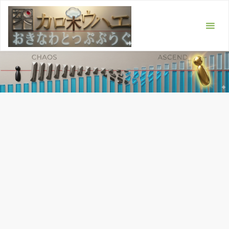
コ
ン
テ
ン
ツ
へ
ス
キ
ッ
プ