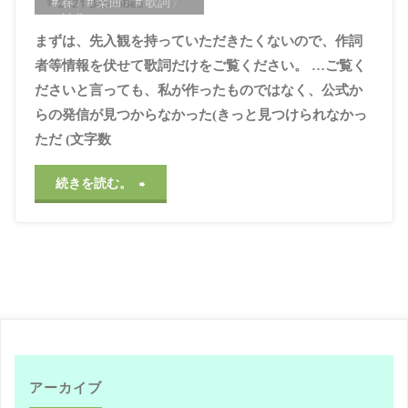
＃春
/
＃楽曲
/
＃歌詞
/
＃神曲
まずは、先入観を持っていただきたくないので、作詞
2021年4月20日, 5:24
PM
者等情報を伏せて歌詞だけをご覧ください。 …ご覧く
ださいと言っても、私が作ったものではなく、公式か
らの発信が見つからなかった(きっと見つけられなかっ
ただ (文字数
"2021
続きを読む。
年・
春、
物
事
へ
アーカイブ