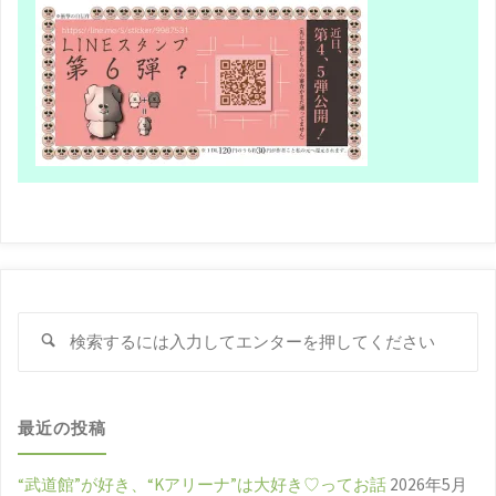
さ
れ
た
歌
詞"
検
検
索
索
対
象
最近の投稿
“武道館”が好き、“Kアリーナ”は大好き♡ってお話
2026年5月