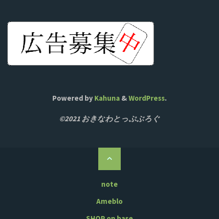
Powered by
Kahuna
&
WordPress
.
©2021 おきなわとっぷぶろぐ
ト
ッ
プ
note
に
Ameblo
戻
SHOP on base