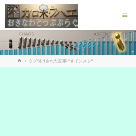
コ
ン
テ
ン
ツ
へ
ス
ホ
キ
タグ付けされた記事 "＃インスタ"
ー
ッ
ム
プ