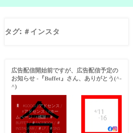
タグ:
＃インスタ
広告配信開始前ですが、広告配信予定の
お知らせ -『Buffet』さん、ありがとう(^-
^)
#GOOGLEアドセンス
/
#アドセンス
/
#ホー
ムページ
/
#感謝
/
＃
BUFFET
/
＃FACEBOOK
/
＃
INSTAGRAM
/
＃LP
/
＃SNS