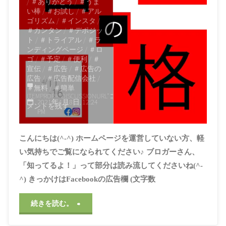
/
＃ありがとう
/
＃うま
い棒
/
＃お試し
/
＃アル
ゴリズム
/
＃インスタ
/
＃カンタン
/
＃デポジッ
ト
/
＃トライアル
/
＃ラ
ンディングページ
/
＃ロ
ゴ
/
＃予定
/
＃便利
/
＃
宣伝
/
＃広告
/
＃広告の
広告
/
＃広告配信会社
/
＃無料
/
＃簡単
ITEMPROP="DISCUSSIONURL"
コ
2021年4月8日, 12:24
メントを残す
PM
こんにちは(^-^) ホームページを運営していない方、軽
い気持ちでご覧になられてください♪ ブロガーさん、
「知ってるよ！」って部分は読み流してくださいね(^-
^) きっかけはFacebookの広告欄 (文字数
"広
続きを読む。
告