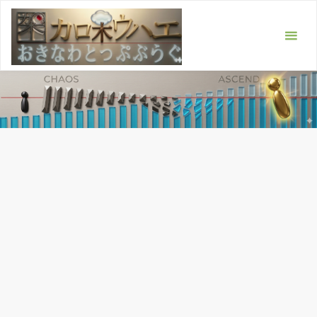
コ
ン
テ
ン
ツ
へ
ス
キ
ッ
プ