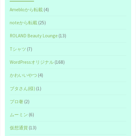
好
Amebloから転載
(4)
評
noteから転載
(25)
の
ROLAND Beauty Lounge
(13)
『deuce（デ
Tシャツ
(7)
ュ
WordPressオリジナル
(168)
ー
かわいいやつ
(4)
ス）』
ブタさん(様)
(1)
に
プロ奢
(2)
行
ムーミン
(6)
け！
仮想通貨
(13)