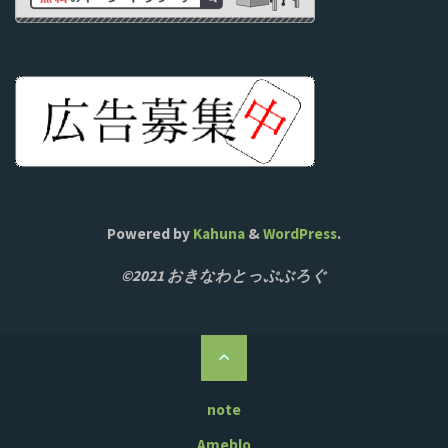
Powered by
Kahuna
&
WordPress
.
©2021 おきなわとっぷぶろぐ
ト
ッ
プ
note
に
Ameblo