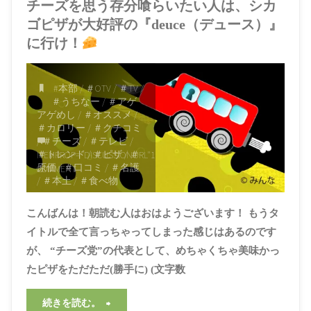
チーズを思う存分喰らいたい人は、シカ
ゴピザが大好評の『deuce（デュース）』
に行け！
#本部
/
＃OTV
/
＃TV
/
＃うちなー
/
＃アゲ
アゲめし
/
＃オススメ
/
＃カロリー
/
＃クチコミ
/
＃チーズ
/
＃テレビ
/
＃トレンド
/
＃ピザ
/
＃
ITEMPROP="DISCUSSIONURL"
1
原価
/
＃口コミ
/
＃名護
COMMENT
/
＃本土
/
＃食べ物
2021年5月4日, 12:05
AM
こんばんは！朝読む人はおはようございます！ もうタ
イトルで全て言っちゃってしまった感じはあるのです
が、 “チーズ党”の代表として、めちゃくちゃ美味かっ
たピザをただただ(勝手に) (文字数
"チ
続きを読む。