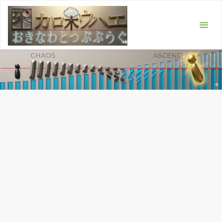
コ
ン
テ
ン
ツ
へ
ス
キ
ッ
プ