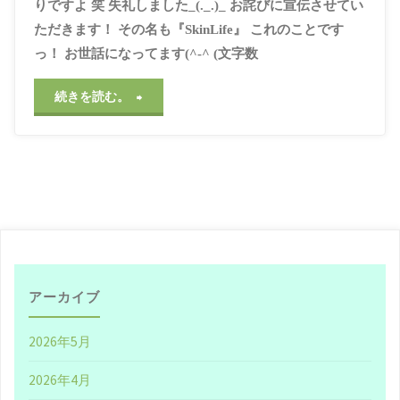
りですよ 笑 失礼しました_(._.)_ お詫びに宣伝させてい
ただきます！ その名も『SkinLife』 これのことです
っ！ お世話になってます(^-^ (文字数
"あ
続きを読む。
の
『牛
乳
石
鹸』
アーカイブ
で
2026年5月
お
2026年4月
馴