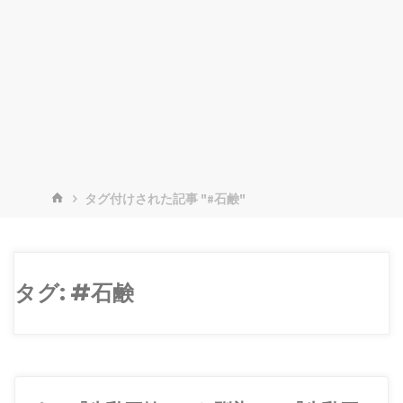
ホ
タグ付けされた記事 "#石鹸"
ー
ム
タグ:
#石鹸