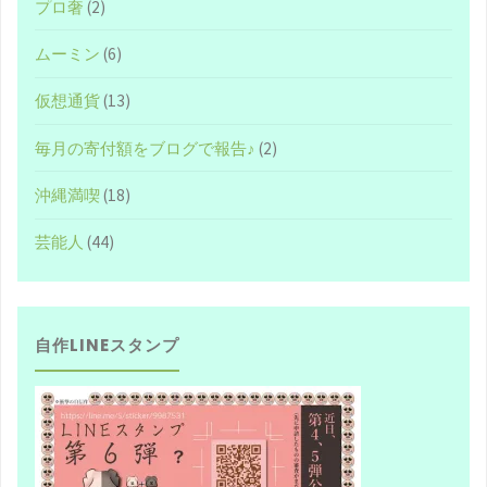
プロ奢
(2)
ー
ムーミン
(6)
ム
仮想通貨
(13)
を
毎月の寄付額をブログで報告♪
(2)
オ
沖縄満喫
(18)
ス
芸能人
(44)
ス
メ
自作LINEスタンプ
し
た
い
♪"