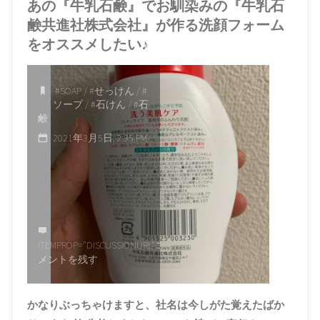
あの『牛乳石鹸』でお馴染みの『牛乳石
鹸共進社株式会社』が作る洗顔フォーム
をオススメしたい♪
#SOAP
/
#せっけん
/
#
ソープ
/
#石けん
/
#石
鹸
2021年3月5日, 2:35 PM
ITEMPROP="DISCUSSIONURL"
コ
メントを残す
かなりぶっちゃけますと、社名は今しがた覚えたばか