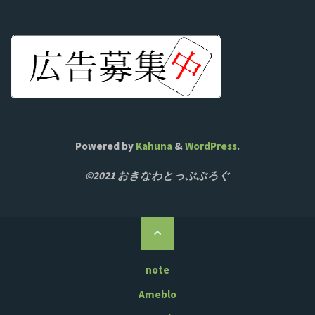
Powered by
Kahuna
&
WordPress
.
©2021 おきなわとっぷぶろぐ
ト
ッ
プ
note
に
Ameblo
戻