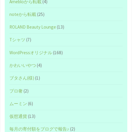
Amebloから転載
(4)
で
noteから転載
(25)
満
ROLAND Beauty Lounge
(13)
足
Tシャツ
(7)
度
WordPressオリジナル
(168)
が
かわいいやつ
(4)
高
ブタさん(様)
(1)
い
プロ奢
(2)
や
ムーミン
(6)
ー
仮想通貨
(13)
つ
毎月の寄付額をブログで報告♪
(2)