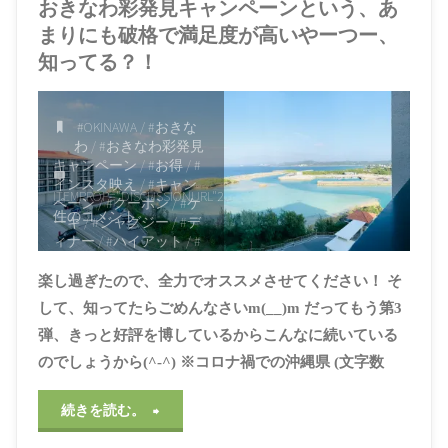
おきなわ彩発見キャンペーンという、あ
まりにも破格で満足度が高いやーつー、
知ってる？！
#OKINAWA
/
#おきな
わ
/
#おきなわ彩発見
キャンペーン
/
#お得
/
#
インスタ映え
/
#キャン
ITEMPROP="DISCUSSIONURL"
2
ペーン
/
#クーポン
/
#ケ
件のコメント
ーキ
/
#ジャグジー
/
#デ
ィナー
/
#ハイアット
/
#
バイキング
/
#ビュッフ
ェ
/
#プール
/
#ホテル
/
#
楽し過ぎたので、全力でオススメさせてください！ そ
ミストサウナ
/
#ランチ
/
して、知ってたらごめんなさいm(__)m だってもう第3
#リゾート
/
#リゾートホ
弾、きっと好評を博しているからこんなに続いている
テル
/
#レストラン
/
#動
物
/
#南国
/
#夕陽
/
#夜景
のでしょうから(^-^) ※コロナ禍での沖縄県 (文字数
/
#室内プール
/
#屋外プ
ール
/
#島
/
#恩納村
/
#旅
"お
続きを読む。
行
/
#朝食
/
#東南植物楽
園
/
#楽園
/
#沖縄
/
#沖縄