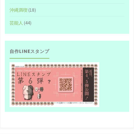
ー、
沖縄満喫
(18)
知
芸能人
(44)
っ
て
自作LINEスタンプ
る？！"