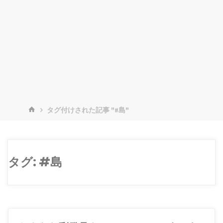
ホ
タグ付けされた記事 "#島"
ー
ム
タグ:
#島