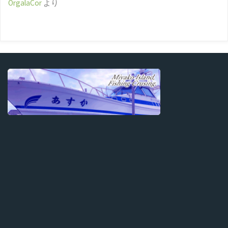
OrgalaCor
より