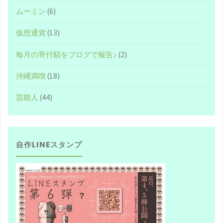
ムーミン
(6)
ナ
仮想通貨
(13)
シ？"
毎月の寄付額をブログで報告♪
(2)
沖縄満喫
(18)
芸能人
(44)
自作LINEスタンプ