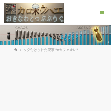
コ
ン
テ
ン
ツ
へ
ス
ホ
キ
タグ付けされた記事 "#カフェオレ"
ー
ッ
ム
プ