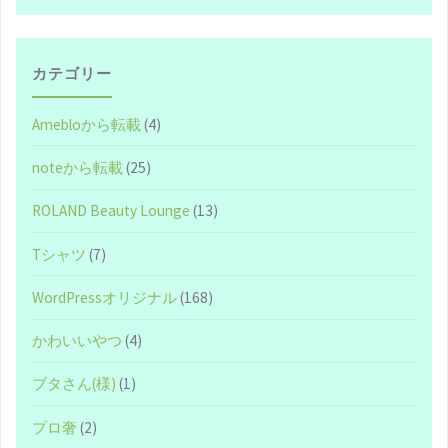
防
ぐ
カテゴリー
た
Amebloから転載
(4)
め
noteから転載
(25)
の
ROLAND Beauty Lounge
(13)
有
Tシャツ
(7)
料
WordPressオリジナル
(168)
化
かわいいやつ
(4)
は
ブタさん(様)
(1)
ア
プロ奢
(2)
リ？