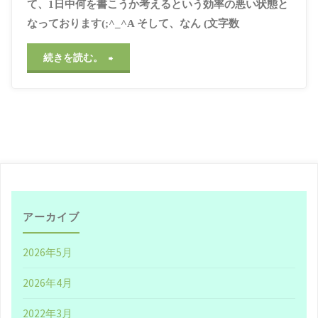
目標
/
#目的意識
て、1日中何を書こうか考えるという効率の悪い状態と
2021年3月29日, 2:53
なっております(;^_^A そして、なん (文字数
PM
"ブ
続きを読む。
ロ
グ
を
見
せ
アーカイブ
る、
2026年5月
収
2026年4月
益
2022年3月