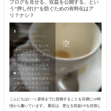
ブログを見せる、収益を公開する、とい
う”押し付け”を防ぐための有料化はア
リ？ナシ？
#FACEBOOK
/
#GOOGLEADSENSE
/
#INSTAGRAM
/
#SNS
/
#TWITTER
/
#アドセンス
/
#アフィリエイト
/
#アレ
ルギー
/
#オープンキッ
チン
/
#カフェオレ
/
#カ
フェラテ
/
#キャッシュ
レス
/
#コーヒー
/
#サイ
トアフィリエイト
/
#ハ
ITEMPROP="DISCUSSIONURL"
1
ードル
/
#ビギナーズラ
COMMENT
ック
/
#ビジネス
/
#ブロ
グ
/
#ブログアフィリエ
イト
/
#マイナンバーカ
ード
/
#上島珈琲店
/
#分
こんにちは(^-^) 昼頃までに投稿することを目標に10時
析
/
#収益化
/
#広告収入
頃から書いています。 最近は、更なる収益UPを目指し
/
#押し付け
/
#有料化
/
#