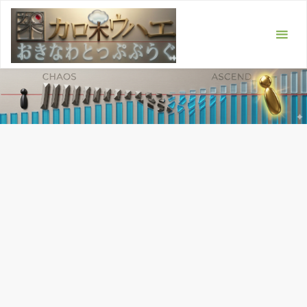
コ
ン
テ
ン
ツ
へ
ス
キ
ッ
プ