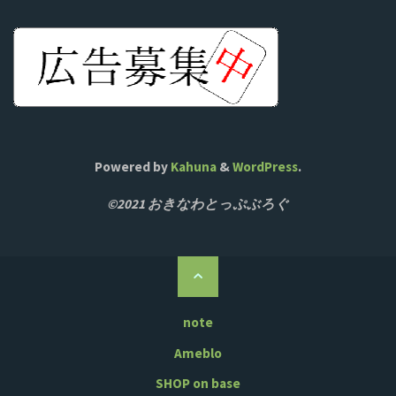
Powered by
Kahuna
&
WordPress
.
©2021 おきなわとっぷぶろぐ
ト
ッ
プ
note
に
Ameblo
戻
SHOP on base
る