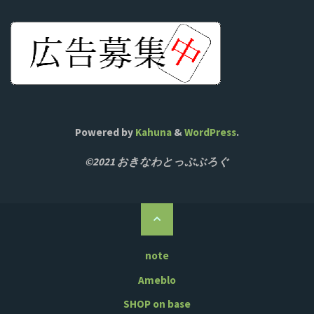
Powered by
Kahuna
&
WordPress
.
©2021 おきなわとっぷぶろぐ
ト
ッ
プ
note
に
Ameblo
戻
SHOP on base
る