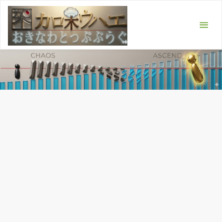
コ
ン
テ
ン
ツ
へ
ス
キ
ッ
プ