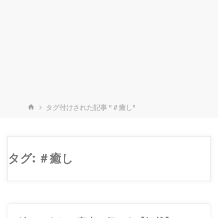
ホ
タグ付けされた記事 "＃癒し"
ー
ム
タグ:
＃癒し