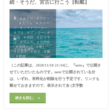
続・そうだ、宮古に行こう【転載】
＃あぐー
/
＃アグー
/
＃カフェ
/
＃スイー
ツ
/
＃ノマドワーカー
/
＃ブタ
/
＃マンゴー
/
＃
刺身
/
＃南国
/
＃宮古そ
ば
/
＃宮古牛
/
＃池間島
ITEMPROP="DISCUSSIONURL"
コ
/
＃沖縄そば
/
＃癒し
/
メントを残す
＃石垣牛
/
＃観光
/
＃豚
/
＃農園
2021年4月29日, 6:58
（この記事は、2020/11/10 21:34に、『note』で公開さ
PM
せていただいたものです。noteで公開されている分
は、いずれ、有料化か削除を行う予定です。リンクも
載せておきますので、表示されて全 (文字数
"続・
続きを読む。
そ