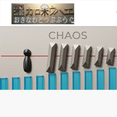
コ
ン
テ
ン
ツ
へ
ス
キ
ッ
プ