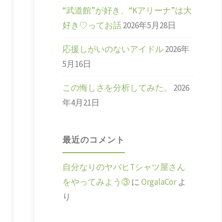
“武道館”が好き、“Kアリーナ”は大
好き♡ってお話
2026年5月28日
応援しがいのないアイドル
2026年
5月16日
この悔しさを分析してみた。
2026
年4月21日
最近のコメント
自分なりのヤバヒTシャツ屋さん
をやってみよう③
に
OrgalaCor
よ
り