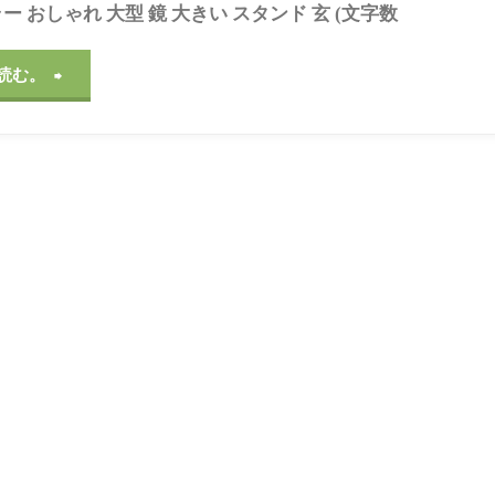
ミラー おしゃれ 大型 鏡 大きい スタンド 玄 (文字数
"こ
読む。
ん
な
私
で
も
言
わ
れ