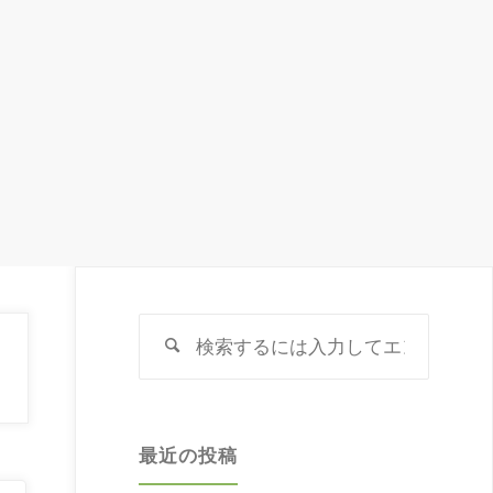
検
検
索
索
対
象:
最近の投稿