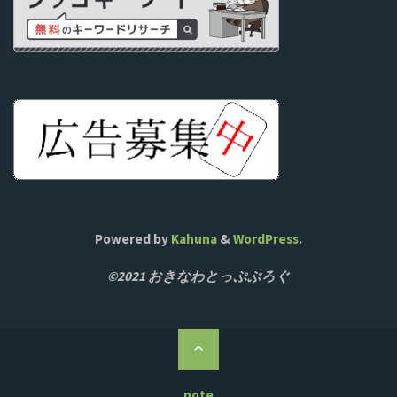
Powered by
Kahuna
&
WordPress
.
©2021 おきなわとっぷぶろぐ
ト
ッ
プ
note