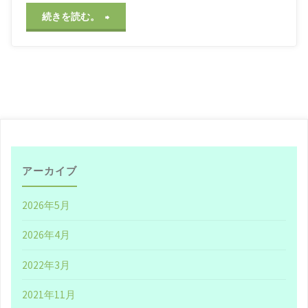
主
/
＃健康
/
＃募金
/
＃
収益化
/
＃嗜好品
/
＃大
"♪
続きを読む。
人
/
＃子供
/
＃安定収入
/
＃寄付
/
＃山口智充
/
企
＃広告収入
/
＃社会貢献
/
＃継続
/
＃自営業
/
＃
業
西野亮廣
/
＃通帳
2021年4月6日, 6:24 PM
イ
メ
ー
アーカイブ
ジ
2026年5月
を
2026年4月
UP
2022年3月
し
2021年11月
な