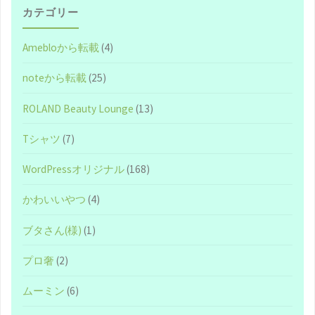
せ
カテゴリー
る
Amebloから転載
(4)
唯
noteから転載
(25)
一
ROLAND Beauty Lounge
(13)
か
Tシャツ
(7)
つ
WordPressオリジナル
(168)
最
かわいいやつ
(4)
善
ブタさん(様)
(1)
の
プロ奢
(2)
方
ムーミン
(6)
法 -