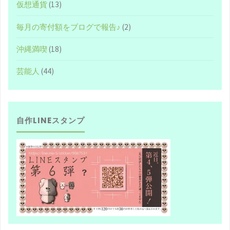
仮想通貨
(13)
個
毎月の寄付額をブログで報告♪
(2)
人
沖縄満喫
(18)
事
芸能人
(44)
業
主
自作LINEスタンプ
に
も
適
用
可