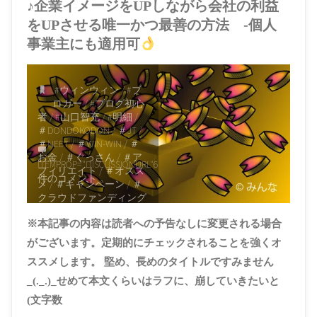
♪企業イメージをUPしながら会社の利益
をUPさせる唯一かつ最善の方法 -個人
事業主にも適用可
#ウィンウィン
/
#ブ
ロガー
/
#ブログ初心
者
/
#山口智充
/
#明細
/
＃DONDOKODON
/
＃JT
/
＃NEET
/
＃WIN-WIN
/
＃
お金
/
＃ぐっさん
/
＃ア
ITEMPROP="DISCUSSIONURL"
6
フィリエイト
/
＃オスス
件のコメント
メ
/
＃キャンペーン
/
＃
クラウドファンディング
/
＃タバコ
/
＃デイトレ
※本記事の内容は読者への予告なしに変更される場合
ーダー
/
＃ビジネス
/
＃
フリーター
/
＃ブランド
がございます。定期的にチェックされることを強くオ
/
＃ブログ
/
＃ブログア
ススメします。 堅め、長めのタイトルですみません
フィリエイト
/
＃マネー
リテラシー
/
＃仮想通貨
_(._.)_せめて本文くらいはラフに、崩していきたいと
/
＃企業
/
＃会社
/
＃価
(文字数
値
/
＃信用
/
＃個人事業