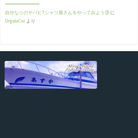
自分なりのヤバヒTシャツ屋さんをやってみよう③
に
OrgalaCor
より