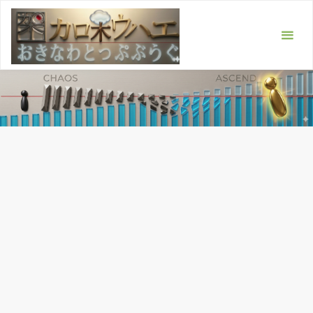
コ
ン
テ
ン
ツ
へ
ス
キ
ッ
プ