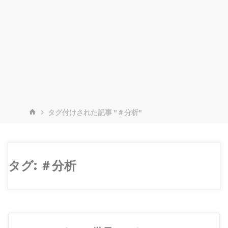
ホ
タグ付けされた記事 "＃分析"
ー
ム
タグ:
＃分析