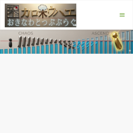
コ
ン
テ
ン
ツ
へ
ス
キ
ッ
プ