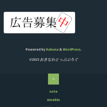
Powered by
Kahuna
&
WordPress
.
©2021 おきなわとっぷぶろぐ
ト
ッ
プ
note
に
Ameblo
戻