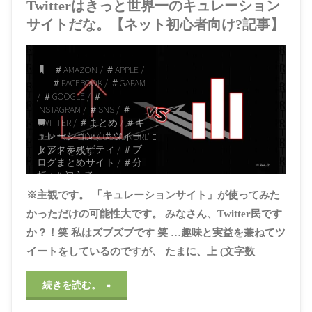
Twitterはきっと世界一のキュレーション
サイトだな。【ネット初心者向け?記事】
＃AMAZON
/
＃APPLE
/
＃FACEBOOK
/
＃GAFAM
/
＃GOOGLE
/
＃
INSTAGRAM
/
＃SNS
/
＃
TWITTER
/
＃まとめ
/
＃キ
ュレーション
/
＃ツイー
ITEMPROP="DISCUSSIONURL"
コ
トアクティビティ
/
＃ブ
メントを残す
ログまとめサイト
/
＃分
析
/
＃初心者
2021年5月1日, 2:22 PM
※主観です。 「キュレーションサイト」が使ってみた
かっただけの可能性大です。 みなさん、Twitter民です
か？！笑 私はズブズブです 笑 …趣味と実益を兼ねてツ
イートをしているのですが、 たまに、上 (文字数
"Twitter
続きを読む。