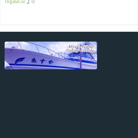
OrgalaCor
より