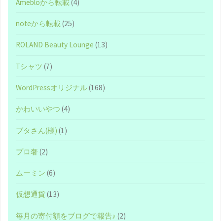
Amebloから転載
(4)
ト
noteから転載
(25)
初
ROLAND Beauty Lounge
(13)
心
Tシャツ
(7)
者
WordPressオリジナル
(168)
向
かわいいやつ
(4)
け?
ブタさん(様)
(1)
記
プロ奢
(2)
事】"
ムーミン
(6)
仮想通貨
(13)
毎月の寄付額をブログで報告♪
(2)