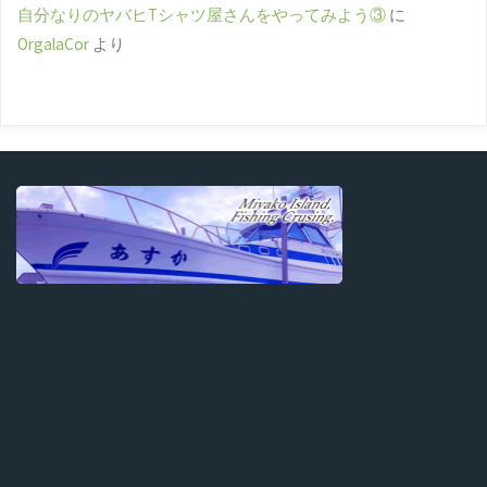
自分なりのヤバヒTシャツ屋さんをやってみよう③
に
OrgalaCor
より