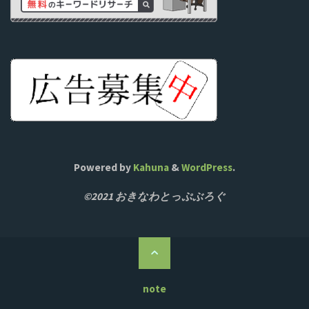
Powered by
Kahuna
&
WordPress
.
©2021 おきなわとっぷぶろぐ
ト
ッ
プ
note
に