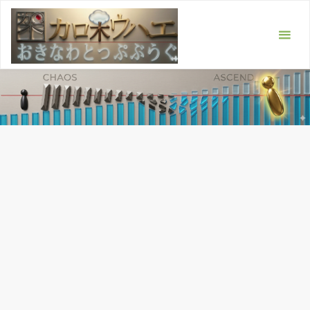
コ
ン
テ
ン
ツ
へ
ス
キ
ッ
プ