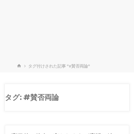
ホ
タグ付けされた記事 "#賛否両論"
ー
ム
タグ:
#賛否両論