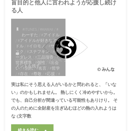
盲目的と他人に言われようが応援し続け
る人
#ITUNES
/
#KAWAII
/
#
わーすた
/
#アイドル
/
#アイドルが好きなアイ
ドル
/
#イロモノ
/
#サブ
スク
/
#スナフキン
/
#ボ
ーダレス
/
#三品瑠香
/
#
ITEMPROP="DISCUSSIONURL"
コ
世界標準
/
#個性
/
#出会
メントを残す
い
/
#別れ
/
#名言
/
#哲学
/
#存在
/
#尊敬
/
#応援
/
#
歌姫
/
#正攻法
/
#生きが
実は私にそう思える人がいるかと問われると、「いな
い
/
#神曲
/
#西野亮廣
/
#
誕生日
/
#賛否両論
い」のかもしれません。 熱しにくく冷めやすいから。
2021年3月18日, 1:38
でも、自己分析が間違っている可能性もありけり。 そ
PM
の人のために全財産を注ぎ込むほどの熱の入れようは
な (文字数
"盲
続きを読む。