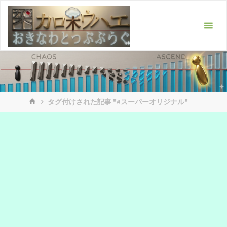
コ
ン
テ
ン
ツ
へ
ス
ホ
キ
タグ付けされた記事 "#スーパーオリジナル"
ー
ッ
ム
プ