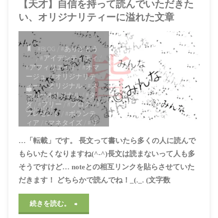
【天才】自信を持って読んでいただきた
い、オリジナリティーに溢れた文章
#BLOG
/
#ありがとう
/
#アイデンティティ
/
#アフィリエイト
/
#オマ
ージュ
/
#オリジナリテ
ィー
/
#オリジナル
/
#ス
ーパーオリジナル
/
#タ
ITEMPROP="DISCUSSIONURL"
1
ダ
/
#フリー
/
#ブログ
/
#
COMMENT
プレゼント
/
#ボランテ
ィア
/
#マネタイズ
/
#リ
スペクト
/
#ロイヤリテ
…「転載」です。 長文って書いたら多くの人に読んで
ィー
/
#仮想通貨
/
#宣伝
/
#広告
/
#情報
/
#感謝
/
#
もらいたくなりますね(^-^)長文は読まないって人も多
無料
/
#知識
/
#社会貢献
そうですけど… noteとの相互リンクを貼らさせていた
/
#神待ち
/
#著作権
/
#貢
献
/
#質
/
#起源
/
#金儲け
だきます！ どちらかで読んでね！_(._. (文字数
2021年3月25日, 10:59
AM
"【天
続きを読む。