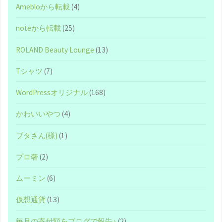
Amebloから転載
(4)
ィ
noteから転載
(25)
ー
ROLAND Beauty Lounge
(13)
に
Tシャツ
(7)
溢
WordPressオリジナル
(168)
れ
かわいいやつ
(4)
た
ブタさん(様)
(1)
文
プロ奢
(2)
章"
ムーミン
(6)
仮想通貨
(13)
毎月の寄付額をブログで報告♪
(2)