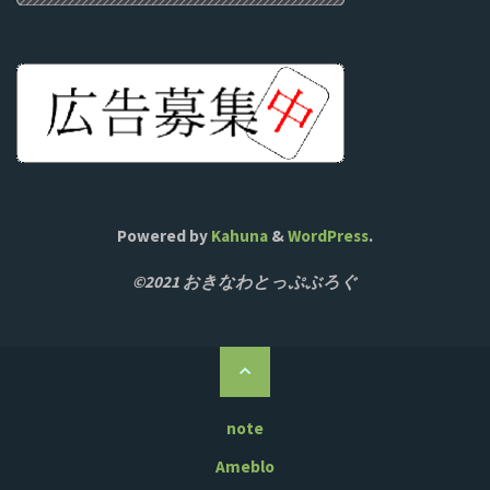
Powered by
Kahuna
&
WordPress
.
©2021 おきなわとっぷぶろぐ
ト
ッ
プ
note
に
Ameblo
戻