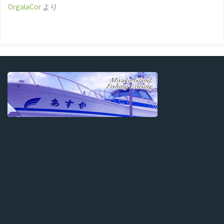
OrgalaCor
より