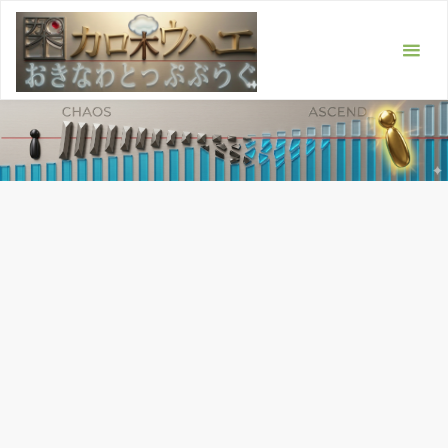
コ
ン
テ
ン
ツ
へ
ス
キ
ッ
プ