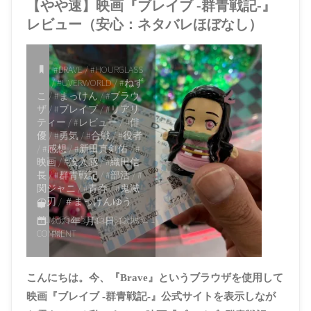
【やや速】映画『ブレイブ -群青戦記-』
レビュー（安心：ネタバレほぼなし）
#BRAVE
/
#HOURGLASS
/
#UVERWORLD
/
#ねず
こ
/
#まっけん
/
#ブラウ
ザ
/
#ブレイブ
/
#リアリ
ティー
/
#レビュー
/
#俳
優
/
#勇気
/
#合戦
/
#役者
/
#感想
/
#新田真剣佑
/
#
映画
/
#没入感
/
#織田信
長
/
#群青戦記
/
#部活
/
#
関ジャニ
/
#青春
/
#鬼滅
の刃
/
＃まっけんゆう
ITEMPROP="DISCUSSIONURL"
1
2021年3月13日, 12:25
COMMENT
PM
こんにちは。今、『Brave』というブラウザを使用して
映画『ブレイブ -群青戦記-』公式サイトを表示しなが