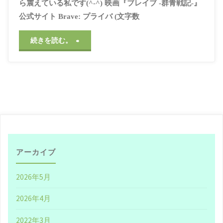
ら震えている私です(^-^) 映画『ブレイブ -群青戦記-』
公式サイト Brave: プライバ (文字数
"【や
続きを読む。
や
速】
映
画
『ブ
アーカイブ
レ
2026年5月
イ
2026年4月
ブ
2022年3月